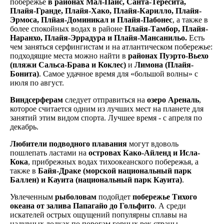
побережье
в районах Мал-Паис, Санта-Тересита,
Плайя-Гранде, Плайя-Хако, Плайя-Карилло, Плайя-
Эрмоса, Плйая-Доминикал и Плайя-Пабонес
, а также в
более спокойных водах в районе
Плайя-Тамбор, Плайя-
Наранхо, Плайя-Эррадура и Плайя-Мансанильо.
Есть
чем заняться серфингистам и на атлантическом побережье:
подходящие места можно найти в
районах Пуэрто-Вьехо
(пляжи Сальса-Брава и Коклес)
и
Лимона (Плайя-
Бонита)
. Самое удачное время для «большой волны» с
июля по август.
Виндсерферам
следует отправиться на
озеро Ареналь
,
которое считается одним из лучших мест на планете для
занятий этим видом спорта. Лучшее время - с апреля по
декабрь.
Любители подводного плавания
могут вдоволь
пошлепать ластами на
островах Како-Айленд и Исла-
Кока
, прибрежных водах тихоокеанского побережья, а
также в
Байя-Драке (морской национальный парк
Баллен) и Кауита (национальный парк Кауита)
.
Увлеченным
рыболовам
подойдет
побережье Тихого
океана от залива Папагайо до Гольфито
. А среди
искателей острых ощущений популярны сплавы на
надувных лодках по порогам горных рек страны.