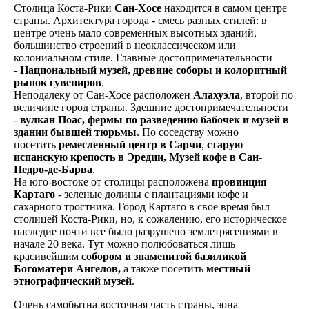
Столица Коста-Рики
Сан-Хосе
находится в самом центре
страны. Архитектура города - смесь разных стилей: в
центре очень мало современных высотных зданий,
большинство строений в неоклассическом или
колониальном стиле. Главные достопримечательности
-
Национальный музей, древние соборы и колоритный
рынок сувениров
.
Неподалеку от Сан-Хосе расположен
Алахуэла
, второй по
величине город страны. Здешние достопримечательности
-
вулкан Поас, фермы по разведению бабочек и музей в
здании бывшей тюрьмы
. По соседству можно
посетить
ремесленный центр в Сарчи
,
старую
испанскую крепость в Эредии, Музей кофе в Сан-
Педро-де-Барва
.
На юго-востоке от столицы расположена
провинция
Картаго
- зеленые долины с плантациями кофе и
сахарного тростника. Город Картаго в свое время был
столицей Коста-Рики, но, к сожалению, его историческое
наследие почти все было разрушено землетрясениями в
начале 20 века. Тут можно полюбоваться лишь
красивейшим
собором и знаменитой базиликой
Богоматери Ангелов,
а также посетить
местный
этнографический музей
.
Очень самобытна восточная часть страны, зона