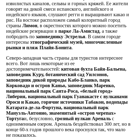
извилистых каналов, сельвы и горных кряжей. Ее жители
говорят на дикой смеси испанского, английского и
индейского языков, слушают регги и выращивают какао и
рис. На востоке расположен самый колоритный город
страны
Лимон
, в окрестностях которого можно посетить
индейские резервации в
парке Ла-Амистад
, а также
побродить по
заповеднику Эстрелья
. В самом городе
интересны
этнографический музей, многочисленные
рынки и пляж Плайя-Бонита
.
Северо-западная часть страны для туристов интереснее
всего. Вот лишь некоторые из ее
достопримечательностей:
китовая бухта Байя-Бальена,
заповедник Куру, ботанический сад Уилсонов,
заповедник дикой природы Кабо-Бланко, парк
Корковадо и остров Каньо, заповедник Маренко,
национальный парк Санта-Роса, «белый город»
Либерия, национальный парк Гуанакасте с вулканами
Ороси и Какао, горячие источники Табакон, водопады
Катарата-де-ла-Фортуна, национальный парк
Мануэль-Антонио, знаменитый «остров черепах»
Тортуга
и, безусловно,
грозный вулкан Ареналь
с
одноименным озером. Ареналь бездействовал 300 лет, но в
конце 60-х годов прошлого века проснулся так, что мало
не показалось.