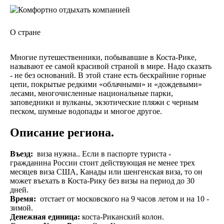
Комфортно отдыхать компанией
О стране
Многие путешественники, побывавшие в Коста-Рике,
называют ее самой красивой страной в мире. Надо сказать
- не без оснований. В этой стане есть бескрайние горные
цепи, покрытые редкими «облачными» и «дождевыми»
лесами, многочисленные национальные парки,
заповедники и вулканы, экзотические пляжи с черным
песком, шумные водопады и многое другое.
Описание региона.
Въезд:
виза нужна.. Если в паспорте туриста -
гражданина России стоит действующая не менее трех
месяцев виза США, Канады или шенгенская виза, то он
может въехать в Коста-Рику без визы на период до 30
дней.
Время:
отстает от московского на 9 часов летом и на 10 -
зимой.
Денежная единица:
коста-Риканский колон.