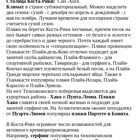
Столица Коста-Рики:
Сан -Хосе.
Климат
в стране субэкваториальный. Можно выделить
два сезона: сухой - с декабря по апрель и дождливый - с
мая по ноябрь. Лучшим временем для посещения страны
считается сухой сезон.
Пляжи на берегах Коста-Рики песчаные, причем песок на
них бывает самых разных оттенков - от белого и золотого
до серебристого и даже черного. Почти каждый имеет
свою особенность и «специализацию». Пляжи провинции
Гуанакасте: Плайя-дель-Коко отлично подходит для
занятий скуба-дайвингом, Плайя-Фламинго - для
спортивной рыбалки, Тамариндо - для серфинга, Плайя-
Кончал выделяет изумительный белый песок, а на Плайя-
Гранде морские черепахи откладывают яйца. Также в
Гуанакасте популярны пляжи Плайя-Нозара, Плайя-
Карилло и Плайя-Эрмоза.
На юге Тихоокеанского побережья выделяются два
курортных района -
Хако
и
Пунта-Леона
.
Пляжи
Хако
славятся своей ночной жизнью и подходят для
занятий серфингом. На Атлантическом океане неподалеку
от
Пуэрто-Лимон
популярны
пляжи Портете и Бонита
.
В Коста-Рике огромное число возможностей для
активного времяпрепровождения.
Например,
серфинг
популярен на тихоокеанском