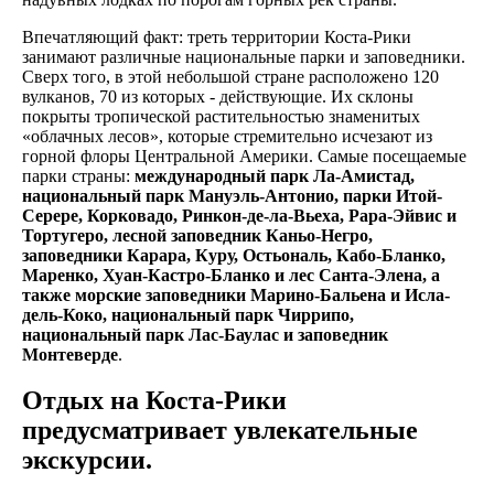
Впечатляющий факт: треть территории Коста-Рики
занимают различные национальные парки и заповедники.
Сверх того, в этой небольшой стране расположено 120
вулканов, 70 из которых - действующие. Их склоны
покрыты тропической растительностью знаменитых
«облачных лесов», которые стремительно исчезают из
горной флоры Центральной Америки. Самые посещаемые
парки страны:
международный парк Ла-Амистад,
национальный парк Мануэль-Антонио, парки Итой-
Серере, Корковадо, Ринкон-де-ла-Вьеха, Рара-Эйвис и
Тортугеро, лесной заповедник Каньо-Негро,
заповедники Карара, Куру, Остьональ, Кабо-Бланко,
Маренко, Хуан-Кастро-Бланко и лес Санта-Элена, а
также морские заповедники Марино-Бальена и Исла-
дель-Коко, национальный парк Чиррипо,
национальный парк Лас-Баулас и заповедник
Монтеверде
.
Отдых на Коста-Рики
предусматривает увлекательные
экскурсии.